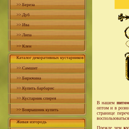
>> Береза
>> Дуб
>> Ива
>> Липа
>> Клен
Каталог декоративных кустарников
>> Самшит
>> Бирючина
>> Купить барбарис
>> Кустарник спирея
В нашем
питом
оптом и в розн
>> Боярышник купить
странице переч
воспользоваться
Живая изгородь
Прежде чем
ку