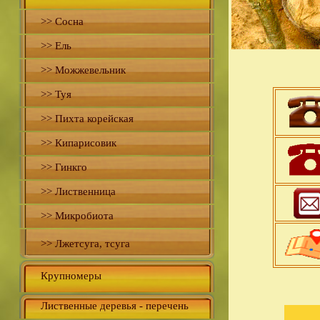
>> Сосна
>> Ель
>> Можжевельник
>> Туя
>> Пихта корейская
>> Кипарисовик
>> Гинкго
>> Лиственница
>> Микробиота
>> Лжетсуга, тсуга
Крупномеры
Лиственные деревья - перечень