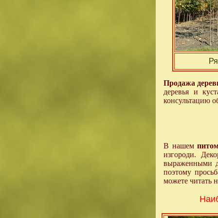
Ря
Продажа дерев
деревья и кус
консультацию об
В нашем
питом
изгороди. Дек
выраженными де
поэтому просьб
можете читать н
Наиб