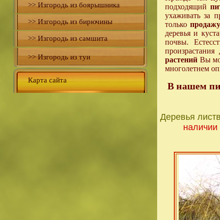
>> Изгородь из боярышника
подходящий
пи
ухаживать за 
>> Изгородь из бирючины
только
продажу
деревья и куст
>> Изгородь из самшита
почвы. Естесс
произрастания
>> Изгородь из туи
растений
Вы мож
многолетнем оп
Карта сайта
В нашем пи
Деревья лист
наличии 