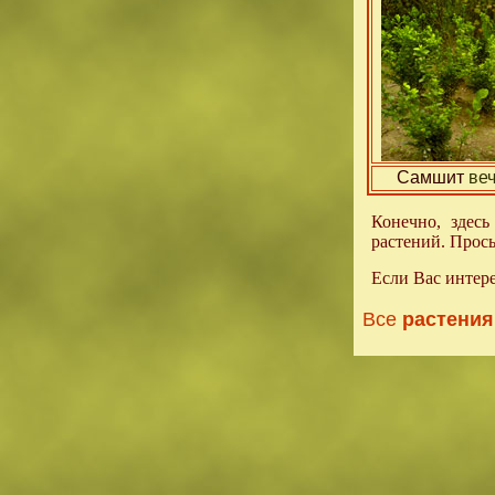
Самшит
веч
Конечно, здес
растений. Прос
Если Вас интере
Все
растения