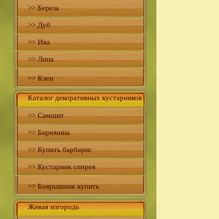
>> Береза
>> Дуб
>> Ива
>> Липа
>> Клен
Каталог декоративных кустарников
>> Самшит
>> Бирючина
>> Купить барбарис
>> Кустарник спирея
>> Боярышник купить
Живая изгородь