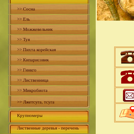
>> Сосна
>> Ель
>> Можжевельник
>> Туя
>> Пихта корейская
>> Кипарисовик
>> Гинкго
>> Лиственница
>> Микробиота
>> Лжетсуга, тсуга
Крупномеры
Лиственные деревья - перечень