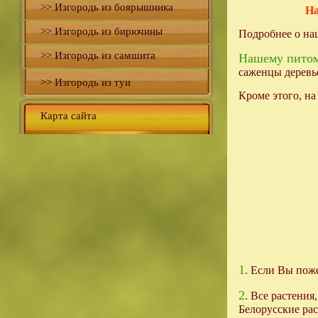
>> Изгородь из боярышника
На
>> Изгородь из бирючины
Подробнее о на
>> Изгородь из самшита
Нашему питом
саженцы деревье
>> Изгородь из туи
Кроме этого, на
Карта сайта
1
. Если Вы поже
2
. Все растения
Белорусские ра